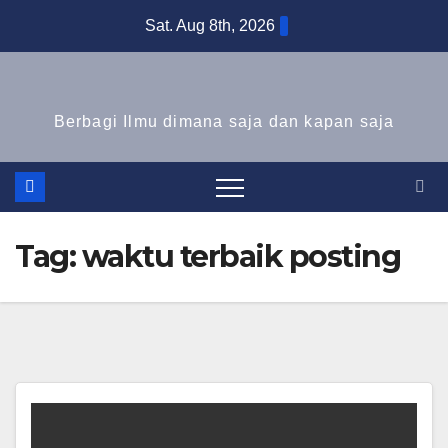
Skip
Sat. Aug 8th, 2026
to
content
Berbagi Ilmu dimana saja dan kapan saja
Tag:
waktu terbaik posting