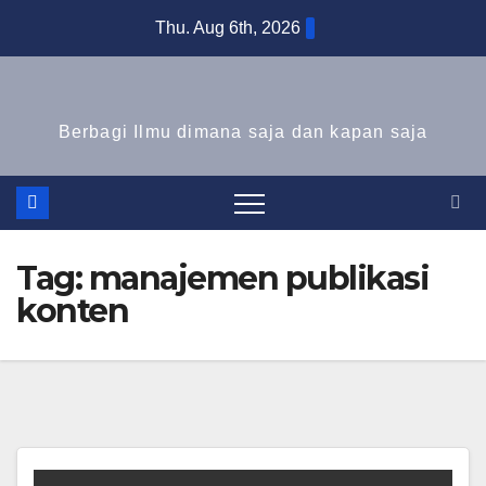
Skip
Thu. Aug 6th, 2026
to
content
Berbagi Ilmu dimana saja dan kapan saja
Tag:
manajemen publikasi
konten