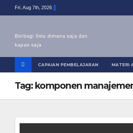
Skip
Fri. Aug 7th, 2026
to
content
Berbagi Ilmu dimana saja dan
kapan saja
CAPAIAN PEMBELAJARAN
MATERI A
Tag:
komponen manajemen