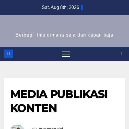
Skip
Sat. Aug 8th, 2026
to
content
Berbagi Ilmu dimana saja dan kapan saja
MEDIA PUBLIKASI
KONTEN